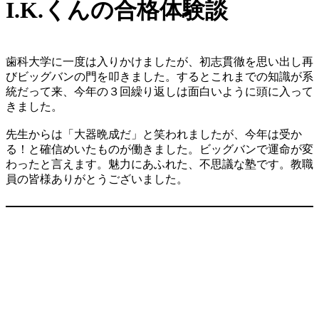
内
I.K.くんの合格体験談
容
を
ス
キ
歯科大学に一度は入りかけましたが、初志貫徹を思い出し再
ッ
びビッグバンの門を叩きました。するとこれまでの知識が系
プ
統だって来、今年の３回繰り返しは面白いように頭に入って
きました。
先生からは「大器晩成だ」と笑われましたが、今年は受か
る！と確信めいたものが働きました。ビッグバンで運命が変
わったと言えます。魅力にあふれた、不思議な塾です。教職
員の皆様ありがとうございました。