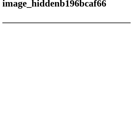
内
image_hiddenb196bcaf66
容
を
ス
キ
ッ
プ