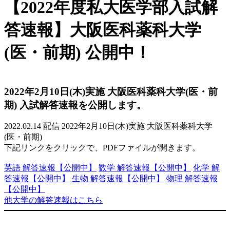
内
【2022年度私大医学部入試解
容
を
答速報】大阪医科薬科大学
ス
キ
(医・前期) 公開中！
ッ
プ
2022年2月10日(木)実施 大阪医科薬科大学(医・前
期) 入試解答速報を公開します。
2022.02.14 配信
2022年2月10日(木)実施 大阪医科薬科大学
(医・前期)
下記リンクをクリックで、PDFファイルが開きます。
英語 解答速報
【公開中】
数学 解答速報
【公開中】
化学 解
答速報
【公開中】
生物 解答速報
【公開中】
物理 解答速報
【公開中】
他大学の解答速報はこちら