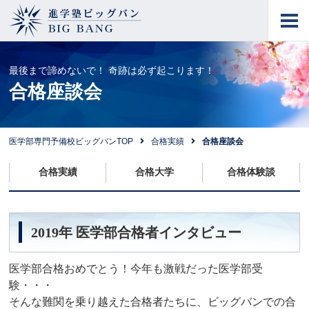
進学塾ビッグバン
BIG BANG
最後まで諦めないで！ 奇跡は必ず起こります！
合格座談会
医学部専門予備校ビッグバンTOP
合格実績
合格座談会
合格実績
合格大学
合格体験談
2019年 医学部合格者インタビュー
医学部合格おめでとう！今年も激戦だった医学部受
験・・・
そんな難関を乗り越えた合格者たちに、ビッグバンでの合