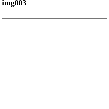
内
img003
容
を
ス
キ
ッ
プ