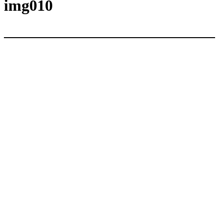
内
img010
容
を
ス
キ
ッ
プ