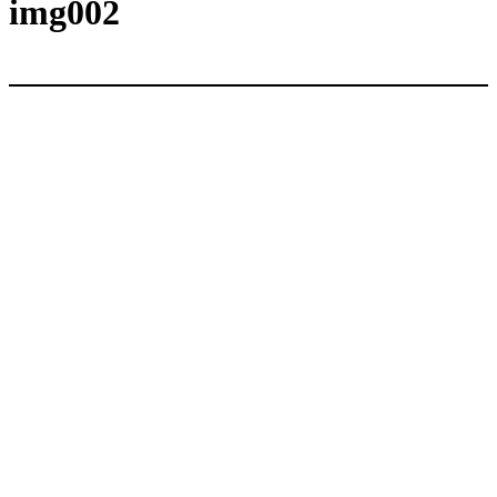
内
img002
容
を
ス
キ
ッ
プ