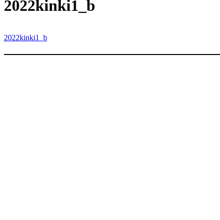
内
2022kinki1_b
容
を
ス
2022kinki1_b
キ
ッ
プ