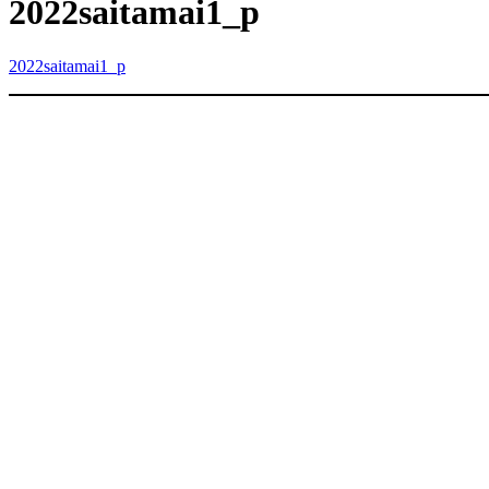
内
2022saitamai1_p
容
を
2022saitamai1_p
ス
キ
ッ
プ