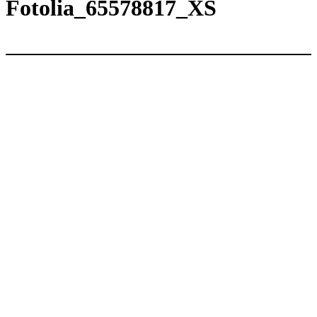
内
Fotolia_65578817_XS
容
を
ス
キ
ッ
プ