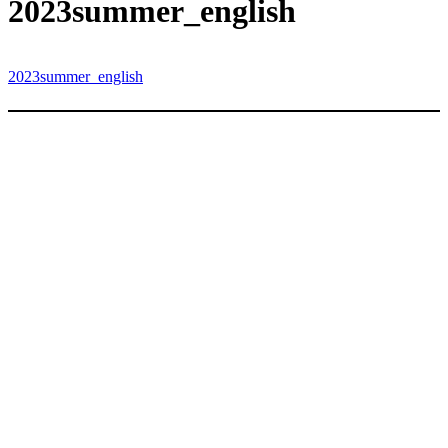
内
2023summer_english
容
を
ス
2023summer_english
キ
ッ
プ