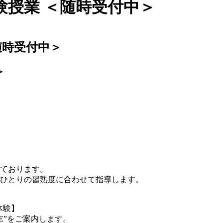
体験授業 ＜随時受付中＞
随時受付中＞
＞
しております。
ひとりの習熟度に合わせて指導します。
験】​
E”をご案内します。