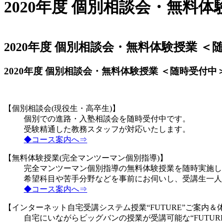
内
2020年度 個別相談会・無料
容
を
ス
キ
2020年度 個別相談会・無料体験授業 ＜
ッ
プ
2020年度 個別相談会・無料体験授業 ＜随時受付中
【個別相談会(現役生・高卒生)】​
​個別での進路・入塾相談会を随時受付中です。
受験精通した教務スタッフが対応いたします。
◆コース案内へ⇒
【無料体験授業(完全マンツーマン個別指導)】​
​完全マンツーマン個別指導の無料体験授業を随時実施
希望科目や苦手分野などを事前にお伺いし、受講生一人
◆コース案内へ⇒
【インターネット自宅受講システム授業“FUTURE”ご案内＆体
​自宅にいながらビッグバンの授業が受講可能な“FUTUR