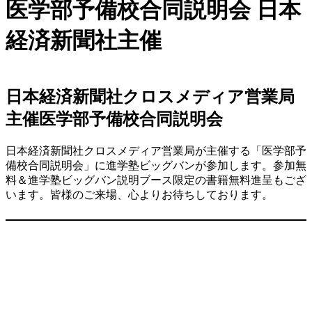
内
医学部予備校合同説明会 日本
容
を
経済新聞社主催
ス
キ
ッ
プ
日本経済新聞社クロスメディア営業局
主催
医学部予備校合同説明会
日本経済新聞社クロスメディア営業局が主催する
「医学部予
備校合同説明会」
に進学塾ビッグバンが参加します。
参加無
料＆進学塾ビッグバン説明ブース限定の書籍無料進呈
もござ
います。皆様のご来場、心よりお待ちしております。