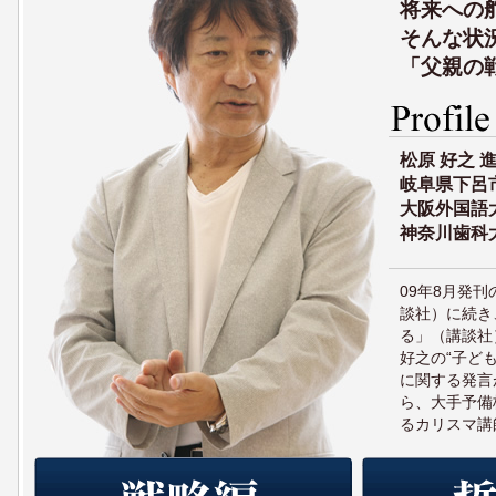
将来への
そんな状
「父親の
松原 好之 
岐阜県下呂
大阪外国語
神奈川歯科
09年8月発
談社）に続き
る」（講談社
好之の“子ど
に関する発言
ら、大手予備
るカリスマ講