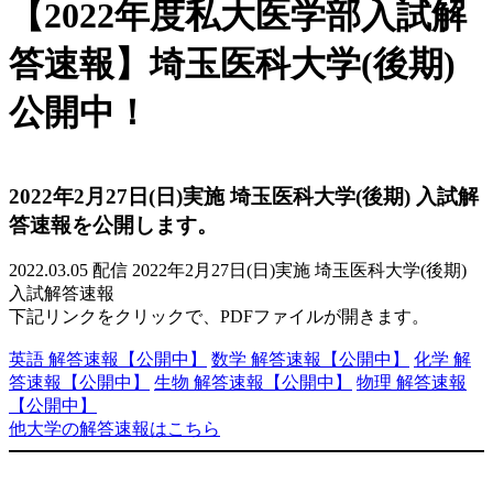
内
【2022年度私大医学部入試解
容
を
答速報】埼玉医科大学(後期)
ス
キ
公開中！
ッ
プ
2022年2月27日(日)実施 埼玉医科大学(後期) 入試解
答速報を公開します。
2022.03.05 配信
2022年2月27日(日)実施 埼玉医科大学(後期)
入試解答速報
下記リンクをクリックで、PDFファイルが開きます。
英語 解答速報
【公開中】
数学 解答速報
【公開中】
化学 解
答速報
【公開中】
生物 解答速報
【公開中】
物理 解答速報
【公開中】
他大学の解答速報はこちら