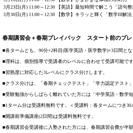
3月23日(月)​
11:00～12:30
【英語】最短時間で解こう「語句整
3月30日(月)​
11:00～12:30
【数学】キラッと輝く「数学III解法」P
春期講習会＋春期プレイバック スタート前のプレリ
■各タームとも、90分×2科目(医学英語・医学数学)×3日間と
■理科は、個別指導で受講者のレベルに合わせて受講可能です。
■習熟度に対応した3レベルにクラス分けします。​
■クラス分けは、「春期チェックテスト」「学力認定テスト」
■受験勉強からしばらく離れていた方には「中学英語・数学短
■1ターム分は受講料無料です。
＜受講料：各タームにつき30,00
■開講前準備講座(2日間)は受講料無料です。
■春期講習会受講後に入塾された方には、春期講習会費が半