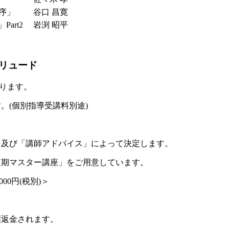
序」
谷口 昌寛
art2
岩渕 昭平
ュード​
なります。
(個別指導受講料別途)​
及び「講師アドバイス」によって決定します。​
期マスター講座」をご用意しています。​
0円(税別)＞​
額返金されます。