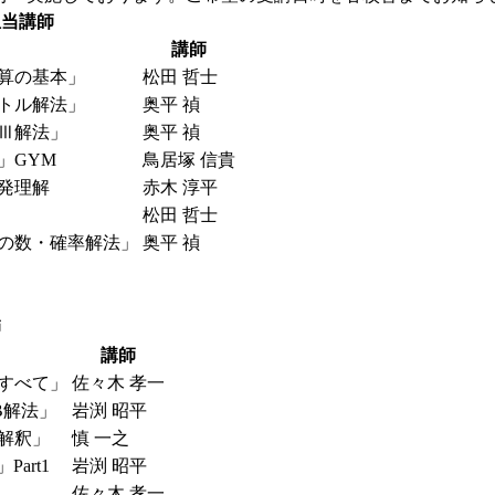
担当講師
講師
算の基本」
松田 哲士
トル解法」
奥平 禎
Ⅲ解法」
奥平 禎
」GYM
鳥居塚 信貴
発理解
赤木 淳平
」
松田 哲士
の数・確率解法」
奥平 禎
師
講師
すべて」
佐々木 孝一
B解法」
岩渕 昭平
解釈」
慎 一之
art1
岩渕 昭平
佐々木 孝一