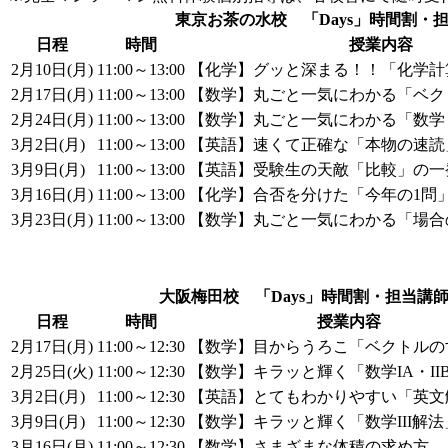
東京お茶の水校 「Days」時間割・
日程
時間​
授業内容
2月10日(月)
11:00～13:00
【化学】グッと深まる！！「化学計
2月17日(月)
11:00～13:00
【数学】丸ごと一気にわかる「ベク
2月24日(月)
11:00～13:00
【数学】丸ごと一気にわかる「数学
3月2日(月)
11:00～13:00
【英語】速くて正確な「本物の速読
3月9日(月)​
11:00～13:00
【英語】受験生の天敵「比較」の一
3月16日(月)​
11:00～13:00
【化学】合否を分けた「今年の1問
3月23日(月)​
11:00～13:00
【数学】丸ごと一気にわかる「場合
大阪梅田校 「Days」時間割・担当講
日程
時間​
授業内容
2月17日(月)
11:00～12:30
【数学】目からうろこ「ベクトルの
2月25日(火)
11:00～12:30
【数学】キラッと輝く「数学IA・II
3月2日(月)
11:00～12:30
【英語】とてもわかりやすい「英文
3月9日(月)​
11:00～12:30
【数学】キラッと輝く「数学III解法」P
3月16日(月)​
11:00～12:30
【数学】さまざまな体積の求め方