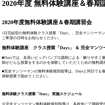
内
2020年度 無料体験講座＆春期
容
を
ス
キ
2020年度
無料体験講座＆春期講習会
ッ
プ
1日完結型の無料体験クラス授業「Days」、完全マンツー
ご希望の日時をお知らせください。
無料体験講座 クラス授業「Days」 ＆ 完全マン
■Daysでは、
名高いビッグバンプロ講師による「解りやすく
師がどんな授業をするのかを体験していただくための無料講
■完全マンツーマンの無料体験個別指導は、Daysと同日でも
体験授業で固めてください。
無料体験クラス授業「Days」 実施スケジュール
※完全マンツーマン無料体験個別指導は、各校舎にて随時受