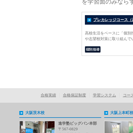
を学習面のみなら
プレカレッジコース（
高校生活をベースに「個別
や志望校対策に取り組んで
合格実績
合格保証制度
学習システム
コー
大阪茨木校
大阪上本町
進学塾ビッグバン本部
〒567-0829