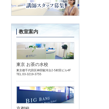
する様々な疑問にお答えします
講師スタッフ募集
教室案内
東京 お茶の水校
東京都千代田区神田駿河台2-5村田ビル4F
TEL:03-3219-3755
京都校