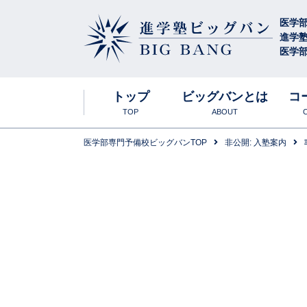
医学
進学
医学部
進学塾ビッグバン
BIG BANG
トップ
ビッグバンとは
コ
TOP
ABOUT
医学部専門予備校ビッグバンTOP
非公開: 入塾案内
ビッグバンの特
合格実績・大
高卒生
年間スケジュー