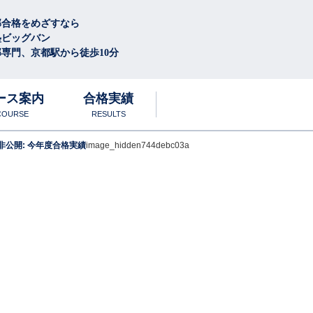
部合格をめざすなら
塾ビッグバン
専門、京都駅から徒歩10分
ース案内
合格実績
COURSE
RESULTS
非公開: 今年度合格実績
image_hidden744debc03a
徴
学
圧倒的な学習量と質
合格体験談
中高生
ル