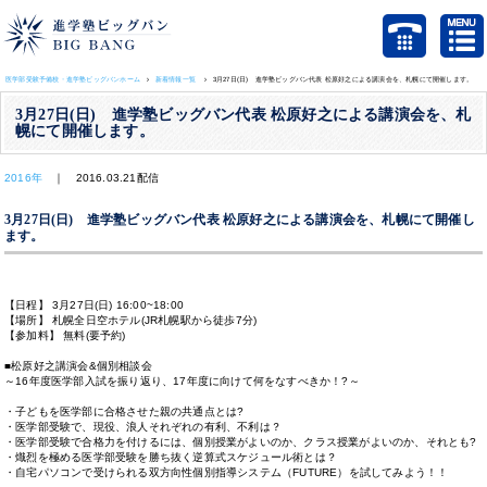
医学部受験予備校・進学塾ビッグバンホーム
新着情報一覧
3月27日(日) 進学塾ビッグバン代表 松原好之による講演会を、札幌にて開催します。
3月27日(日) 進学塾ビッグバン代表 松原好之による講演会を、札
幌にて開催します。
2016年
｜ 2016.03.21配信
3月27日(日) 進学塾ビッグバン代表 松原好之による講演会を、札幌にて開催し
ます。
【日程】 3月27日(日) 16:00~18:00
【場所】 札幌全日空ホテル(JR札幌駅から徒歩7分)
【参加料】 無料(要予約)
■松原好之講演会&個別相談会
～16年度医学部入試を振り返り、17年度に向けて何をなすべきか！?～
・子どもを医学部に合格させた親の共通点とは?
・医学部受験で、現役、浪人それぞれの有利、不利は？
・医学部受験で合格力を付けるには、個別授業がよいのか、クラス授業がよいのか、それとも?
・熾烈を極める医学部受験を勝ち抜く逆算式スケジュール術とは？
・自宅パソコンで受けられる双方向性個別指導システム（FUTURE）を試してみよう！！