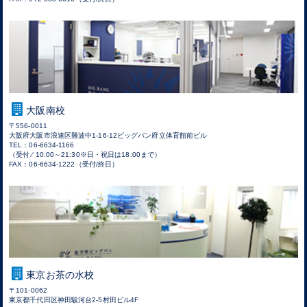
大阪南校
〒556-0011
大阪府大阪市浪速区難波中1-16-12ビッグバン府立体育館前ビル
TEL：06-6634-1166
（受付 ⁄ 10:00～21:30※日・祝日は18:00まで）
FAX：06-6634-1222（受付/終日）
東京お茶の水校
〒101-0062
東京都千代田区神田駿河台2-5村田ビル4F