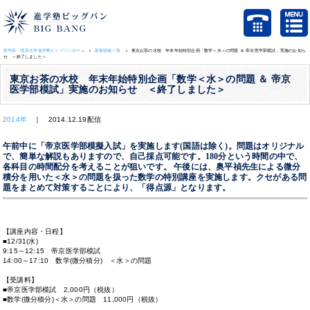
医学部・医系大学進学塾ビッグバンホーム
新着情報一覧
東京お茶の水校 年末年始特別企画「数学＜水＞の問題 ＆ 帝京医学部模試」実施のお知ら
せ ＜終了しました＞
東京お茶の水校 年末年始特別企画「数学＜水＞の問題 ＆ 帝京
医学部模試」実施のお知らせ ＜終了しました＞
2014年
｜ 2014.12.19配信
午前中に「帝京医学部模擬入試」を実施します(国語は除く)。問題はオリジナル
で、簡単な解説もありますので、自己採点可能です。180分という時間の中で、
各科目の時間配分を考えることが狙いです。 午後には、奥平禎先生による微分
積分を用いた＜水＞の問題を扱った数学の特別講座を実施します。クセがある問
題をまとめて対策することにより、「得点源」となります。
【講座内容・日程】
■12/31(水)
9:15～12:15 帝京医学部模試
14:00～17:10 数学(微分積分) ＜水＞の問題
【受講料】
■帝京医学部模試 2,000円（税抜）
■数学(微分積分)＜水＞の問題 11,000円（税抜）