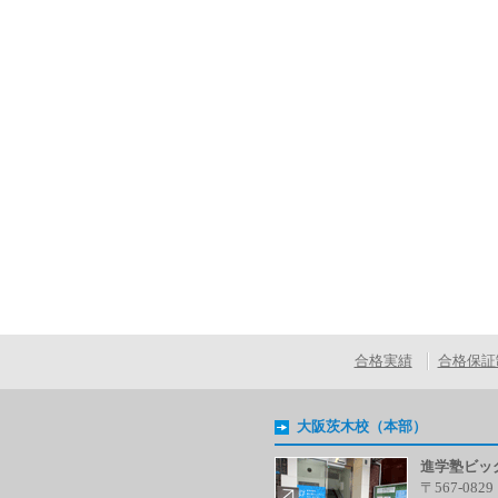
合格実績
合格保証
大阪茨木校（本部）
進学塾ビッ
〒567-0829