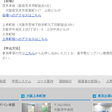
【会場】
茨木本校（阪急茨木市駅徒歩2分）
大阪府茨木市双葉町3-17 上田ビル2F
会場へのアクセスはこちら
上本町校（大阪市営地下鉄谷町九丁目駅徒歩3分）
大阪市中央区上汐2丁目3－6 上汐中央ビル2F
上本町校
上本町校へのアクセスはこちら
【申込方法】
参加希望の方は
こちら
からお申し込みいただくか、進学塾ビッグバン教務
さい。
制度
学習システム
コース案内
講師紹介
保護者の皆様へ
入
大阪上本町校
東京お茶
グバン本部
〒542-0064
大阪市中央区