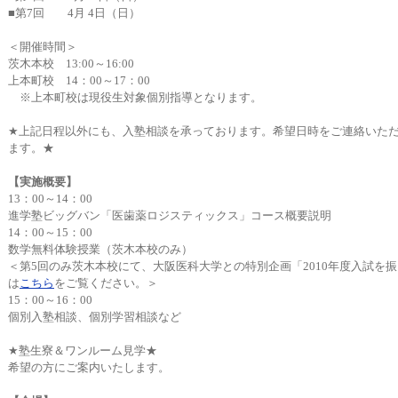
■第7回 4月 4日（日）
＜開催時間＞
茨木本校 13:00～16:00
上本町校 14：00～17：00
※上本町校は現役生対象個別指導となります。
★上記日程以外にも、入塾相談を承っております。希望日時をご連絡いた
ます。★
【実施概要】
13：00～14：00
進学塾ビッグバン「医歯薬ロジスティックス」コース概要説明
14：00～15：00
数学無料体験授業（茨木本校のみ）
＜第5回のみ茨木本校にて、大阪医科大学との特別企画「2010年度入試を
は
こちら
をご覧ください。＞
15：00～16：00
個別入塾相談、個別学習相談など
★塾生寮＆ワンルーム見学★
希望の方にご案内いたします。