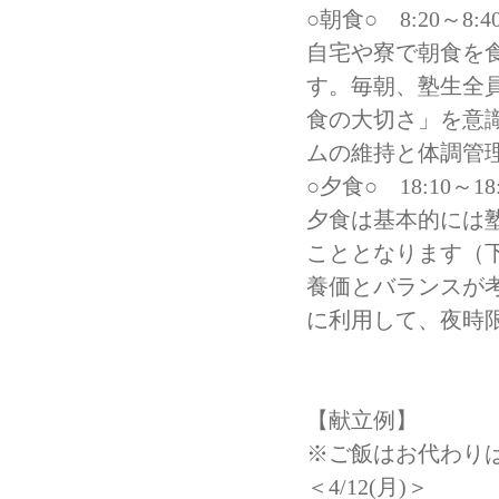
○朝食○ 8:20～8:4
自宅や寮で朝食を
す。毎朝、塾生全
食の大切さ」を意
ムの維持と体調管
○夕食○ 18:10～18:
夕食は基本的には
こととなります（
養価とバランスが
に利用して、夜時
【献立例】
※ご飯はお代わり
＜4/12(月)＞