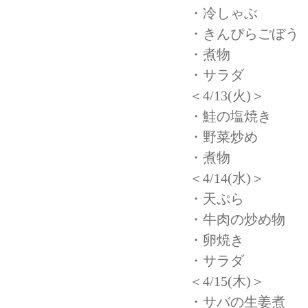
・冷しゃぶ
・きんぴらごぼう
・煮物
・サラダ
＜4/13(火)＞
・鮭の塩焼き
・野菜炒め
・煮物
＜4/14(水)＞
・天ぷら
・牛肉の炒め物
・卵焼き
・サラダ
＜4/15(木)＞
・サバの生姜煮