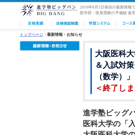
2010年8月1日発信の最新情報
医学部・医系受験の予備校 進
トップページ
›
最新情報・お知らせ
大阪医科大
＆入試対策
（数学）」
＜終了しま
進学塾ビッグ
医科大学の「
大阪医科大学