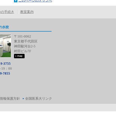
このページのトップへ
塾の手続き
教室案内
の水校
〒101-0062
東京都千代田区
神田駿河台2-5
村田ビル7F
9-3755
～19：00
9-7855
）
情報保護方針
全国医系大リンク