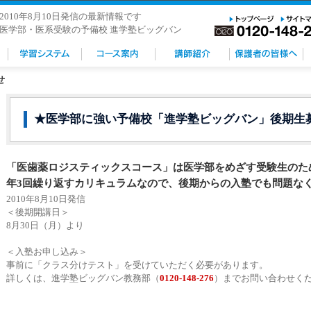
2010年8月10日発信の最新情報です
医学部・医系受験の予備校 進学塾ビッグバン
せ
★医学部に強い予備校「進学塾ビッグバン」後期生
「医歯薬ロジスティックスコース」は医学部をめざす受験生のた
年3回繰り返すカリキュラムなので、後期からの入塾でも問題な
2010年8月10日発信
＜後期開講日＞
8月30日（月）より
＜入塾お申し込み＞
事前に「クラス分けテスト」を受けていただく必要があります。
詳しくは、進学塾ビッグバン教務部（
0120-148-276
）までお問い合わせく