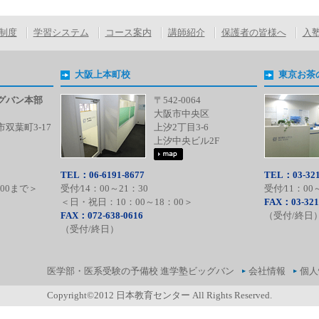
制度
学習システム
コース案内
講師紹介
保護者の皆様へ
入
大阪上本町校
東京お茶
グバン本部
〒542-0064
大阪市中央区
双葉町3-17
上汐2丁目3-6
上汐中央ビル2F
TEL：06-6191-8677
TEL：03-321
:00まで＞
受付⁄14：00～21：30
受付⁄11：00
＜日・祝日：10：00～18：00＞
FAX：03-321
FAX：072-638-0616
（受付/終日
（受付/終日）
医学部・医系受験の予備校 進学塾ビッグバン
会社情報
個人
Copyright©2012 日本教育センター All Rights Reserved.