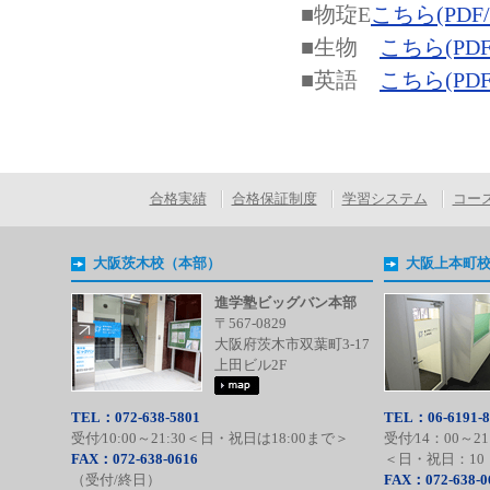
■物琁E
こちら(PDF/4
■生物
こちら(PDF/
■英語
こちら(PDF/
合格実績
合格保証制度
学習システム
コー
大阪茨木校（本部）
大阪上本町
進学塾ビッグバン本部
〒567-0829
大阪府茨木市双葉町3-17
上田ビル2F
TEL：072-638-5801
TEL：06-6191-8
受付⁄10:00～21:30＜日・祝日は18:00まで＞
受付⁄14：00～21
FAX：072-638-0616
＜日・祝日：10：
（受付/終日）
FAX：072-638-0