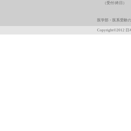
（受付/終日）
医学部・医系受験の
Copyright©2012 日