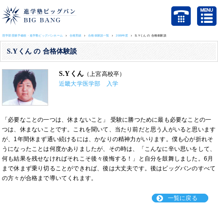
医学部受験予備校・進学塾ビッグバンホーム
合格実績
合格体験談一覧
2009年度
S.Yくん の 合格体験談
S.Yくん の 合格体験談
S.Yくん
（上宮高校卒）
近畿大学医学部 入学
「必要なことの一つは、休まないこと」 受験に勝つために最も必要なことの一
つは、休まないことです。これを聞いて、当たり前だと思う人がいると思います
が、1年間休まず通い続けるには、かなりの精神力がいります。僕も心が折れそ
うになったことは何度かありましたが、その時は、「こんなに辛い思いをして、
何も結果を残せなければそれこそ後々後悔する！」と自分を鼓舞しました。6月
まで休まず乗り切ることができれば、後は大丈夫です。後はビッグバンのすべて
の方々が合格まで導いてくれます。
一覧に戻る