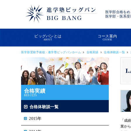
医学部合格をめ
医学部・医系受
ビッグバンとは
コース案内
ABOUT
COURSE
医学部受験予備校・進学塾ビッグバンホーム
合格実績
合格体験談一覧
I
合格実績
RESULTS
合格体験談一覧
2015年
「成
業か