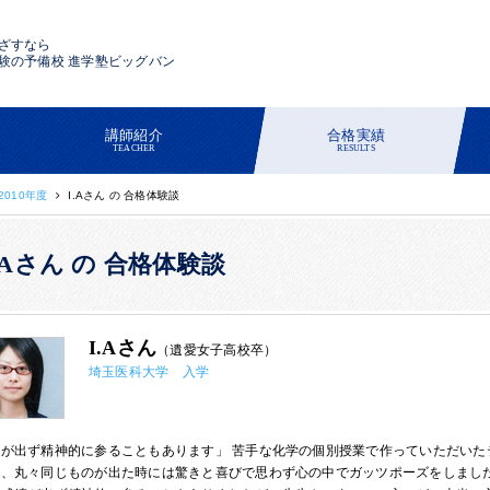
ざすなら
験の予備校 進学塾ビッグバン
講師紹介
合格実績
TEACHER
RESULTS
2010年度
I.Aさん の 合格体験談
.Aさん の 合格体験談
I.Aさん
（遺愛女子高校卒）
埼玉医科大学 入学
績が出ず精神的に参ることもあります」 苦手な化学の個別授業で作っていただい
ら、丸々同じものが出た時には驚きと喜びで思わず心の中でガッツポーズをしまし