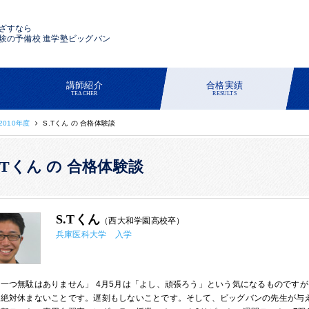
ざすなら
験の予備校 進学塾ビッグバン
講師紹介
合格実績
TEACHER
RESULTS
2010年度
S.Tくん の 合格体験談
.Tくん の 合格体験談
S.Tくん
（西大和学園高校卒）
兵庫医科大学 入学
一つ無駄はありません」 4月5月は「よし、頑張ろう」という気になるものです
、絶対休まないことです。遅刻もしないことです。そして、ビッグバンの先生が与