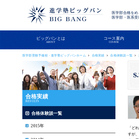
医学部合格をめ
医学部・医系受
ビッグバンとは
コース案内
ABOUT
COURSE
医学部受験予備校・進学塾ビッグバンホーム
合格実績
合格体験談一覧
S
合格実績
RESULTS
合格体験談一覧
2015年
「どれ
すが