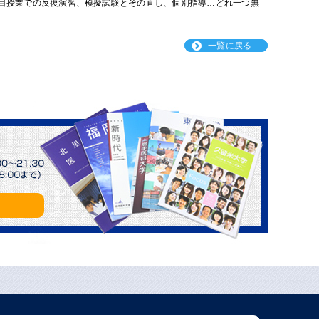
限目授業での反復演習、模擬試験とその直し、個別指導…どれ一つ無
一覧に戻る