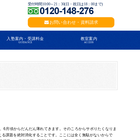
受付時間10:00～21：30(日・祝日は18：00まで)
お問い合わせ・資料請求
入塾案内・受講料金
教室案内
GUIDANCE
ACCESS
が、6月頃からだんだん薄れてきます。そのころからサボりたくなりま
える課題を絶対消化することです。ここには全く無駄がないからで