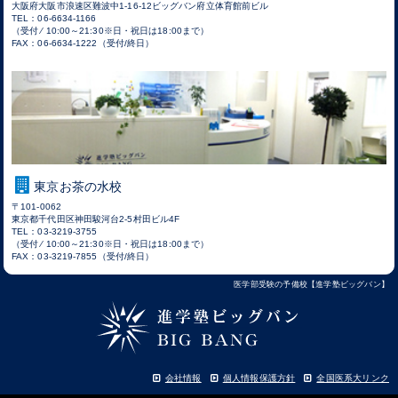
大阪府大阪市浪速区難波中1-16-12ビッグバン府立体育館前ビル
TEL：06-6634-1166
（受付 ⁄ 10:00～21:30※日・祝日は18:00まで）
FAX：06-6634-1222（受付/終日）
東京お茶の水校
〒101-0062
東京都千代田区神田駿河台2-5村田ビル4F
TEL：03-3219-3755
（受付 ⁄ 10:00～21:30※日・祝日は18:00まで）
FAX：03-3219-7855（受付/終日）
医学部受験の予備校【進学塾ビッグバン】
会社情報
個人情報保護方針
全国医系大リンク