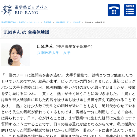
医学部受験予備校・進学塾ビッグバンホーム
合格実績
合格体験談一覧
2011年度
F.Mさん の 合格体験談
F.Mさん の 合格体験談
F.Mさん
（神戸海星女子高校卒）
兵庫医科大学 入学
「一冊のノートに疑問点を書き込む」 大手予備校で、結構コツコツ勉強したつ
もりでいたのですが、結果が出ず、ビッグバンの門を叩きました。最初はビッグ
バンは大手予備校に比べ、勉強時間が長いだけの違いと思っていましたが、授業
を受け続けるにつれ、「質」と「熱」が全く違うことに気づきました。「質」と
は医学部入試傾向に即した内容を繰り返し繰り返し角度を変えて説かれることで
あり、「熱」とは少人数で先生との距離が近いこともあり、絶対受からせてやる
という先生の気概が伝わってくるものです。両者を十分に利用してこそ「合格」
は得られます。日々、心がけることは、まず授業中に生じた疑問は先生方にすぐ
質問するようにすることです。日々の積み重ねが鍵となるからです。私は授業で
解けなかった問題や模試で解けなかった問題を一冊のノートに書き込んでいまし
た。これを受験会場に持って行き、最後まで読んでいました。先生の顔と声を思