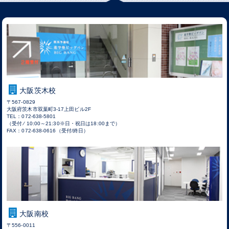
大阪茨木校
〒567-0829
大阪府茨木市双葉町3-17上田ビル2F
TEL：072-638-5801
（受付 ⁄ 10:00～21:30※日・祝日は18:00まで）
FAX：072-638-0616（受付/終日）
大阪南校
〒556-0011