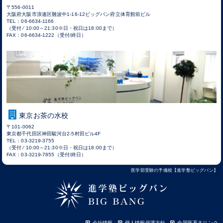
〒556-0011
大阪府大阪市浪速区難波中1-16-12ビッグバン府立体育館前ビル
TEL：06-6634-1166
（受付 ⁄ 10:00～21:30※日・祝日は18:00まで）
FAX：06-6634-1222（受付/終日）
東京お茶の水校
〒101-0062
東京都千代田区神田駿河台2-5村田ビル4F
TEL：03-3219-3755
（受付 ⁄ 10:00～21:30※日・祝日は18:00まで）
FAX：03-3219-7855（受付/終日）
医学部受験の予備校【進学塾ビッグバン】
会社情報
個人情報保護方針
全国医系大リンク