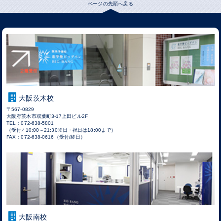
ページの先頭へ戻る
大阪茨木校
〒567-0829
大阪府茨木市双葉町3-17上田ビル2F
TEL：072-638-5801
（受付 ⁄ 10:00～21:30※日・祝日は18:00まで）
FAX：072-638-0616（受付/終日）
大阪南校