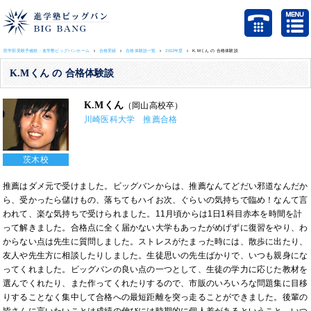
医学部受験予備校・進学塾ビッグバンホーム
合格実績
合格体験談一覧
2012年度
K.Mくん の 合格体験談
K.Mくん の 合格体験談
K.Mくん
（岡山高校卒）
川崎医科大学 推薦合格
茨木校
推薦はダメ元で受けました。ビッグバンからは、推薦なんてどだい邪道なんだか
ら、受かったら儲けもの、落ちてもハイお次、ぐらいの気持ちで臨め！なんて言
われて、楽な気持ちで受けられました。11月頃からは1日1科目赤本を時間を計
って解きました。合格点に全く届かない大学もあったがめげずに復習をやり、わ
からない点は先生に質問しました。ストレスがたまった時には、散歩に出たり、
友人や先生方に相談したりしました。生徒思いの先生ばかりで、いつも親身にな
ってくれました。ビッグバンの良い点の一つとして、生徒の学力に応じた教材を
選んでくれたり、また作ってくれたりするので、市販のいろいろな問題集に目移
りすることなく集中して合格への最短距離を突っ走ることができました。後輩の