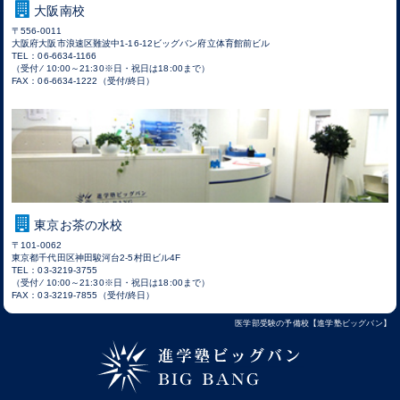
大阪南校
〒556-0011
大阪府大阪市浪速区難波中1-16-12ビッグバン府立体育館前ビル
TEL：06-6634-1166
（受付 ⁄ 10:00～21:30※日・祝日は18:00まで）
FAX：06-6634-1222（受付/終日）
東京お茶の水校
〒101-0062
東京都千代田区神田駿河台2-5村田ビル4F
TEL：03-3219-3755
（受付 ⁄ 10:00～21:30※日・祝日は18:00まで）
FAX：03-3219-7855（受付/終日）
医学部受験の予備校【進学塾ビッグバン】