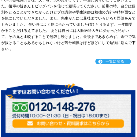
バンの教職員の皆様、父、母、兄のおかげです。本当にありがとうございまし
た。後輩の皆さんもビッグバンを信じて頑張ってください。前期の時、自分は個
別をとることができなかったけどプロ講師や学生講師は勉強の方針や精神面など
を気にしていただきました。また、先生がたには最後までいろいろと面倒をみて
もらいました。 辛い時はよく物に当たっていました(笑) とりあえず、一年間受
かることだけ考えてました。 あとは自分には大阪医科大学に受かった兄がい
て、その兄と比較することで勉強し続けました。最後まであきらめず、途中で気
が抜けることもあるかもしれないけど気分転換はほどほどにして勉強に励んで下
さい 。
一覧に戻る