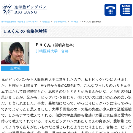
医学部受験予備校・進学塾ビッグバンホーム
合格実績
合格体験談一覧
2013年度
F.Aくん の 合格体験談
F.Aくん の 合格体験談
F.Aくん
（開明高校卒）
川崎医科大学 合格
茨木校
兄がビッグバンから大阪医科大学に進学したので、私もビッグバンに入りまし
た。月曜から土曜まで、朝9時から夜の10時まで、こんなびっしりのカリキュラ
ムではたして自習時間とか、息抜きのひとときとかあるんかいな、と当初の頃は
思いましたが、兄から、ビッグバンを信じろ、信じないのは逃げのための言い訳
だ、と言われました。事実、受験期になって、やっぱりビッグバンに沿ってやっ
てきてよかったと思えました。大手予備校のエース級の先生が少人数で至近距離
で、しかもナマで教えてくれる、個別の学生講師も物凄い力量と責任感と愛情を
持って教えてくれている、そんなビッグバンのあたりまえの良さが、受験期にな
ってようやくありがたいものだと感じられるようになりました。合格は、ビッグ