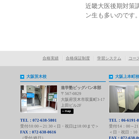
近畿大医後期対策
ン生も多いのです
合格実績
合格保証制度
学習システム
コー
大阪茨木校
大阪上本町
進学塾ビッグバン本部
〒567-0829
大阪府茨木市双葉町3-17
上田ビル2F
TEL：072-638-5801
TEL：06-6191-8
受付⁄10:00～21:30＜日・祝日は18:00まで＞
受付⁄14：00～21
FAX：072-638-0616
＜日・祝日：10：
（受付/終日）
FAX：072-638-0