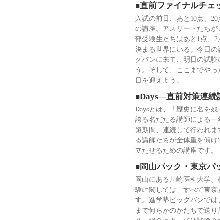
■直前ファイナルチェ
入試の前日、あと10点、2
の講座。アスリートたちが
部受験生たちはあと1点、
決まる世界にいる。今日の
グバンに来て、明日の試験
う。そして、ここまでやっ
日を迎えよう。
■Days—直前対策連
Daysとは、「歴史に名を
誇る名だたる講師による一
短期間、連続して行われま
る講師たちが全体重を傾け
立たせるための講座です。
■岡山パック・東京パ
岡山にある川崎医科大学、
験に関しては、すべて東京
す。進学塾ビッグバンでは
まで何らかのかたちで送り