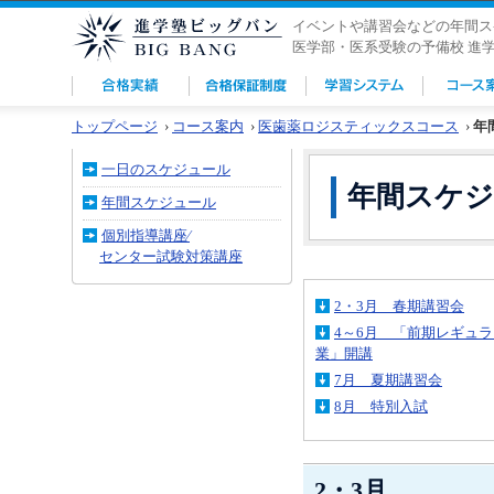
イベントや講習会などの年間ス
医学部・医系受験の予備校 進
トップページ
›
コース案内
›
医歯薬ロジスティックスコース
›
年
一日のスケジュール
年間スケ
年間スケジュール
個別指導講座⁄
センター試験対策講座
2・3月 春期講習会
4～6月 「前期レギュ
業」開講
7月 夏期講習会
8月 特別入試
2・3月