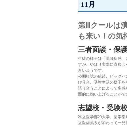
11月
第Ⅲクールは
も来い！の気
三者面談・保
生徒の様子は「講師所感」
すが、やはり実際に直接会
きいようです。
公開模試の成績、ビッグバ
び具合、受験生活の様子を
語り合うことによって多感
面的に掬い上げることがで
志望校・受験
私立医学部29大学。歯学部
立医歯薬系が加わって一見