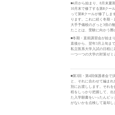
■4月から始まり、8月末夏
10月末で修了する第Ⅱクー
って第Ⅲクールが修了しま
ります。これに続く冬期・直
大手予備校のざっと3倍の
たことは、受験に向かう際
■冬期・直前講習会が始ま
直後から、翌年3月上旬ま
私立医系大学入試の日程に
一つ一つの大学の対策ゼミ
■第3回・第4回保護者会
と、それに合わせて編まれ
別にお渡しします。それを
程をしっかり把握して、出
た入学願書をいったんビッ
がないかを点検して返却し