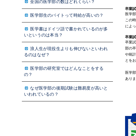
全国の医学部の数はどれくらい？
卒業試
医学部
医学部生のバイトって時給が高いの？
この
によ
医学書はドイツ語で書かれているのが多
いというのは本当？
卒業
卒業
部の
浪人生が現役生よりも伸びないといわれ
や統
るのはなぜ？
とを
医学部の研究室ではどんなことをする
医学
の？
あり
なぜ医学部の後期試験は難易度が高いと
いわれているの？