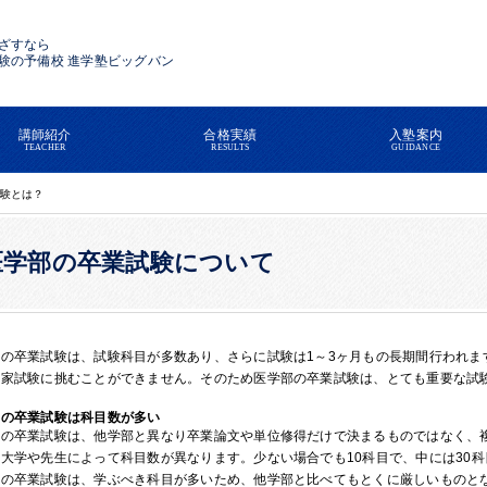
ざすなら
験の予備校 進学塾ビッグバン
講師紹介
合格実績
入塾案内
TEACHER
RESULTS
GUIDANCE
験とは？
医学部の卒業試験について
部の卒業試験は、試験科目が多数あり、さらに試験は1～3ヶ月もの長期間行われま
国家試験に挑むことができません。そのため医学部の卒業試験は、とても重要な試
部の卒業試験は科目数が多い
部の卒業試験は、他学部と異なり卒業論文や単位修得だけで決まるものではなく、
大学や先生によって科目数が異なります。少ない場合でも10科目で、中には30
部の卒業試験は、学ぶべき科目が多いため、他学部と比べてもとくに厳しいものと