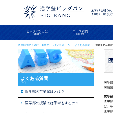
医学部合格をめ
医学部・医系受
ビッグバンとは
コース案内
ABOUT
COURSE
医学部受験予備校・進学塾ビッグバンホーム
よくある質問
医学部の卒業試
よくある質問
FAQ
医学
医師
医学部の卒業試験とは？
医学
医学
医学部の授業では手術もするの？
は、各
医学