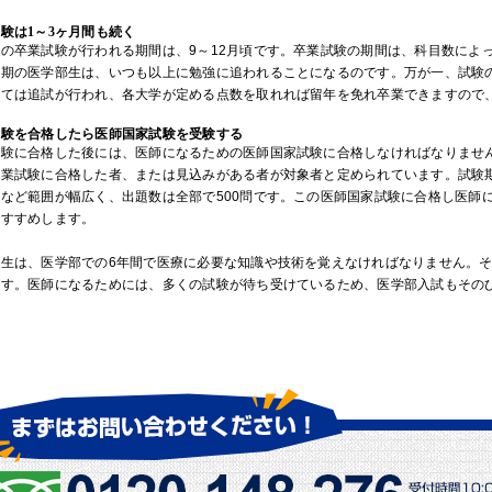
験は1～3ヶ月間も続く
の卒業試験が行われる期間は、9～12月頃です。卒業試験の期間は、科目数によ
時期の医学部生は、いつも以上に勉強に追われることになるのです。万が一、試験
っては追試が行われ、各大学が定める点数を取れれば留年を免れ卒業できますので
試験を合格したら医師国家試験を受験する
試験に合格した後には、医師になるための医師国家試験に合格しなければなりませ
卒業試験に合格した者、または見込みがある者が対象者と定められています。試験
計など範囲が幅広く、出題数は全部で500問です。この医師国家試験に合格し医師
おすすめします。
部生は、医学部での6年間で医療に必要な知識や技術を覚えなければなりません。
ます。医師になるためには、多くの試験が待ち受けているため、医学部入試もその