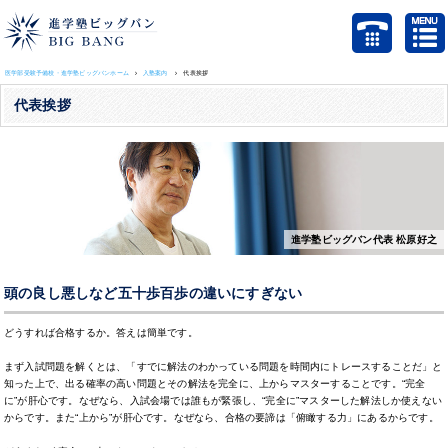
医学部受験予備校・進学塾ビッグバンホーム
入塾案内
代表挨拶
代表挨拶
進学塾ビッグバン代表 松原好之
頭の良し悪しなど五十歩百歩の違いにすぎない
どうすれば合格するか。答えは簡単です。
まず入試問題を解くとは、「すでに解法のわかっている問題を時間内にトレースすることだ」と
知った上で、出る確率の高い問題とその解法を完全に、上からマスターすることです。“完全
に”が肝心です。なぜなら、入試会場では誰もが緊張し、“完全に”マスターした解法しか使えない
からです。また“上から”が肝心です。なぜなら、合格の要諦は「俯瞰する力」にあるからです。