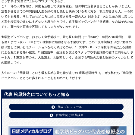
どうすれば“完全に”“上から”マスターできるか。
ごく一部の天才を除き、何度も反復して演習を重ね、頭の中に定着させることしかありません。
定着させるまでの時間的個人差を頭の良し悪しと決めつける考え方を、私は好みません。一を聞
いて十を知る、そしてたちどころに頭に定着させる一部の天才を除けば、あとは頭の良し悪しな
ど五十歩百歩の違いにすぎないと思うからです。進学塾ビッグバンが「無選抜」なのはそのため
です。五十歩と百歩を区別してもしょうがないからです。
進学塾ビッグバンは、おそらく全予備校中、最も長い時間（一日630分、年間2700時間）、最
も遅くまで（夜22：00まで）強制的に勉強させる予備校です。この一見単調極まりない勉強の
繰り返しに潤いとモチベーションを与え続けるのが、1. 大手S・K・Y予備校等の名だたる講師
による魅力ある熱い授業、2.個別指導、生活面を支えるスタッフや学生講師の愛情に満ちたサポ
ート力、3.東京お茶の水、大阪茨木、大阪南という、全国でも有数の文教と医療のメッカとして
の環境力です。
人生の中の「受験期」という最も多感な最も伸び盛りの“疾風怒濤時代”を、ぜひ私たち「進学塾
ビッグバン」とともに歩まれることをお勧め申し上げます。
代表 松原好之についてもっと知る
代表プロフィール
合格生徒との座談会