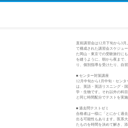
直前講習会は12月下旬から3
て構成された講習会スケジュー
た岡山・東京での受験旅行にも
を縫うように、朝から夜まで、
り、個別指導を受けたり、自習
■ センター対策講座
12月中旬から1月中旬・セン
は、英語・英語リスニング・国
学・生物です。それ以外の科目
と同じ時間配分でテストを実施
■ 過去問テストゼミ
合格者は一様に「とにかく過去
出る可能性もあります。医系大
たものを時間を決めて解き、添