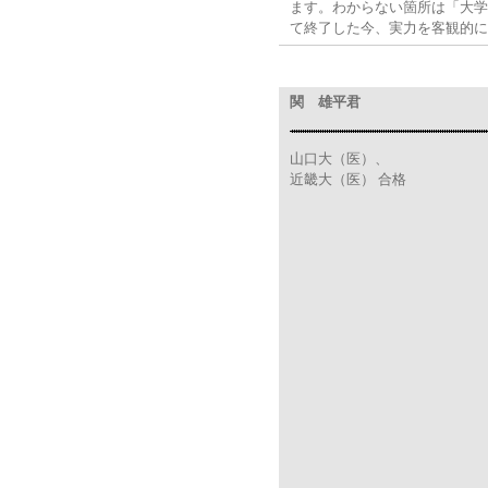
ます。わからない箇所は「大学
て終了した今、実力を客観的に
関 雄平君
山口大（医）、
近畿大（医） 合格