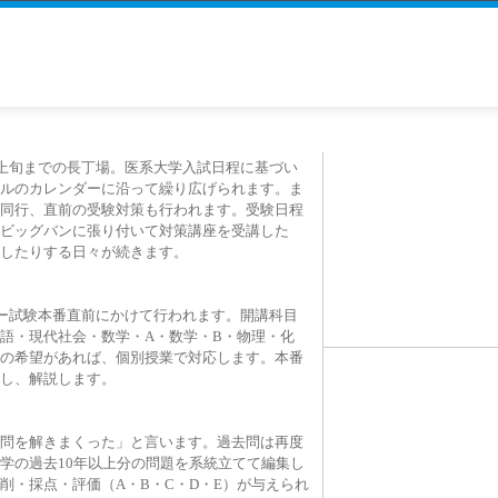
月上旬までの長丁場。医系大学入試日程に基づい
ルのカレンダーに沿って繰り広げられます。ま
同行、直前の受験対策も行われます。受験日程
ビッグバンに張り付いて対策講座を受講した
したりする日々が続きます。
ター試験本番直前にかけて行われます。開講科目
語・現代社会・数学・A・数学・B・物理・化
の希望があれば、個別授業で対応します。本番
し、解説します。
問を解きまくった」と言います。過去問は再度
学の過去10年以上分の問題を系統立てて編集し
削・採点・評価（A・B・C・D・E）が与えられ