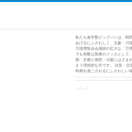
私たち進学塾ビッグバンは、関
あげるにふさわしく、文豪・川
万国博覧会会場跡の広大な「万
でも有数な医療のメッカとして
都・京都と南部・大阪にはさま
まう理想的な市です。 治安・交
時期を過ごされるにふさわしい