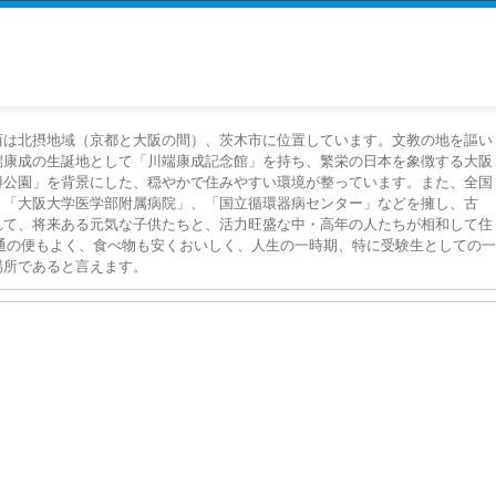
西は北摂地域（京都と大阪の間）、茨木市に位置しています。文教の地を謳い
端康成の生誕地として「川端康成記念館」を持ち、繁栄の日本を象徴する大阪
博公園」を背景にした、穏やかで住みやすい環境が整っています。また、全国
、「大阪大学医学部附属病院」、「国立循環器病センター」などを擁し、古
れて、将来ある元気な子供たちと、活力旺盛な中・高年の人たちが相和して住
通の便もよく、食べ物も安くおいしく、人生の一時期、特に受験生としての一
場所であると言えます。