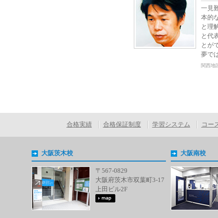
一見
本的
と理
と代
とが
夢で
関西地
合格実績
合格保証制度
学習システム
コー
大阪茨木校
大阪南校
〒567-0829
大阪府茨木市双葉町3-17
上田ビル2F