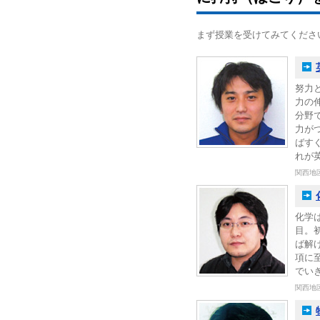
まず授業を受けてみてくださ
努力
力の
分野
力が
ばす
れが
関西地
化学
目。
ば解
項に
でい
関西地