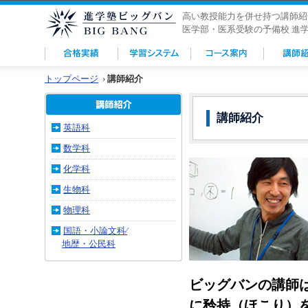
高い教授能力を併せ持つ講師紹
医学部・医系受験の予備校 進
トップページ
›
講師紹介
講師紹介
英語科
数学科
化学科
生物科
物理科
国語・小論文科⁄
地歴・公民科
ビッグバンの講師
に矜持（ほこり）