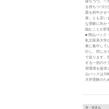
保ちつつ、一
を持ちつづけ
題を的中させ
座」とも言い
な受験に向か
臨むことが肝
■ 岡山パック
私立医系大学
東に集中して
行し、同じホ
で送ります。
する一切のケ
習環境を提供
山パックは川
大学受験のた
Ｗ・Ｍさん