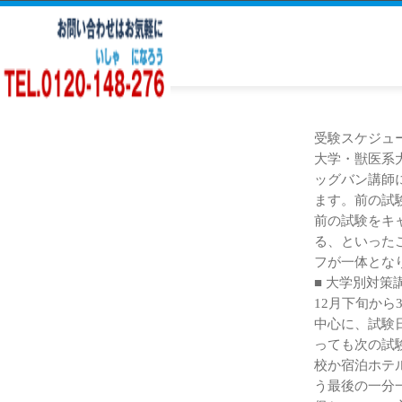
受験スケジュ
大学・獣医系
ッグバン講師
ます。前の試
前の試験をキ
る、といった
フが一体とな
■ 大学別対策
12月下旬か
中心に、試験
っても次の試
校か宿泊ホテ
う最後の一分