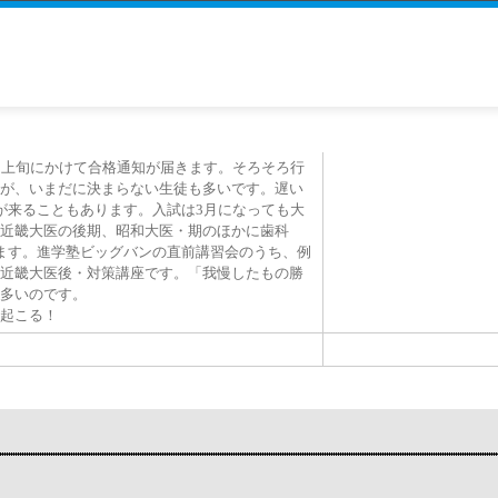
月上旬にかけて合格通知が届きます。そろそろ行
が、いまだに決まらない生徒も多いです。遅い
が来ることもあります。入試は3月になっても大
近畿大医の後期、昭和大医・期のほかに歯科
ます。進学塾ビッグバンの直前講習会のうち、例
近畿大医後・対策講座です。「我慢したもの勝
多いのです。
起こる！