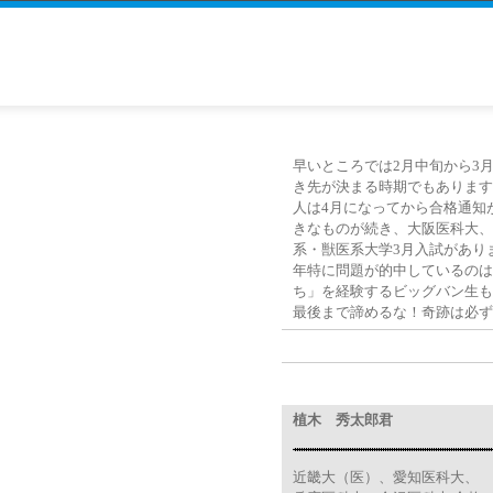
早いところでは2月中旬から3
き先が決まる時期でもあります
人は4月になってから合格通知
きなものが続き、大阪医科大、
系・獣医系大学3月入試があり
年特に問題が的中しているのは
ち」を経験するビッグバン生も
最後まで諦めるな！奇跡は必ず
植木 秀太郎君
近畿大（医）、愛知医科大、