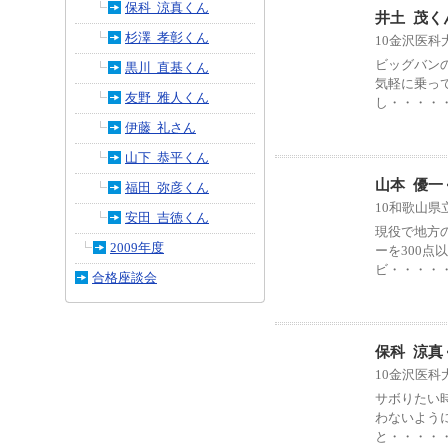
保科 涼真くん
井土 茂く
杉澤 孝彰くん
10金沢医科
ビッグバン
黒川 直基くん
気軽に乗っ
友野 雅人くん
し・・・・
伊藤 礼さん
山下 恭平くん
山本 優一
福田 弥彦くん
10和歌山県
安田 吉徳くん
現役で地方
2009年度
ーを300
ビ・・・・
合格座談会
保科 涼真
10金沢医科
サボりたい
わないよう
と・・・・