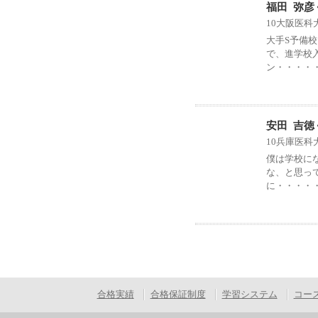
福田 弥彦
10大阪医科
大手S予備
で、進学校
ン・・・・
安田 吉徳
10兵庫医科
僕は学校に
な、と思っ
に・・・・
合格実績
合格保証制度
学習システム
コー