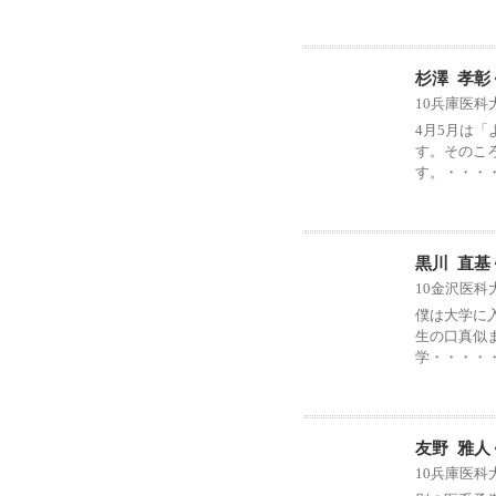
杉澤 孝彰
10兵庫医科
4月5月は
す。そのこ
す。・・・
黒川 直基
10金沢医科
僕は大学に
生の口真似
学・・・・
友野 雅人
10兵庫医科