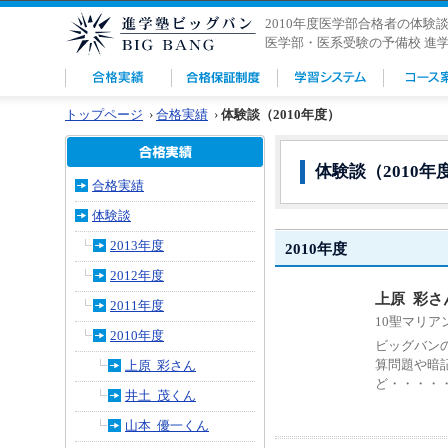
2010年度医学部合格者の体験
医学部・医系受験の予備校 進
トップページ
›
合格実績
›
体験談（2010年度）
体験談（2010年
合格実績
体験談
2013年度
2010年度
2012年度
上原 彩さ
2011年度
10聖マリア
2010年度
ビッグバン
算問題や暗
上原 彩さん
ど・・・・
井土 茂くん
山本 優一くん