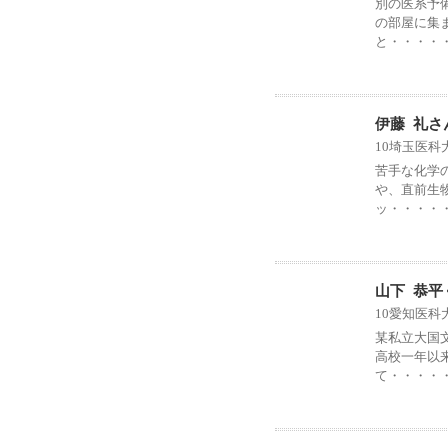
別の医系予
の部屋に集
と・・・・
伊藤 礼さ
10埼玉医科
苦手な化学
や、直前生
ッ・・・・
山下 恭平
10愛知医科
某私立大国
高校一年以
て・・・・