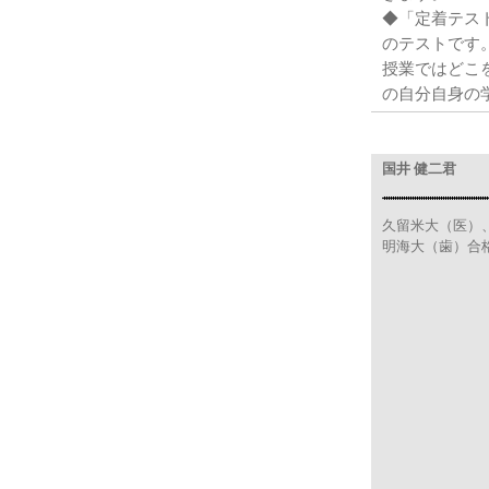
◆「定着テス
のテストです
授業ではどこ
の自分自身の
国井 健二君
久留米大（医）
明海大（歯）合