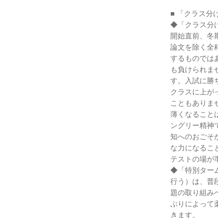
■ 「クラス
◆「クラス分
開始直前、冬
論文を除く全
するものでは
も負けられま
す。入試に勝
クラスに上が
こともありま
薄くなること
ングリー精神
知へのおごそ
な力になるこ
テストの場が
◆「特別ター
行う）は、普
題の取り組み
ぶりによって
きます。