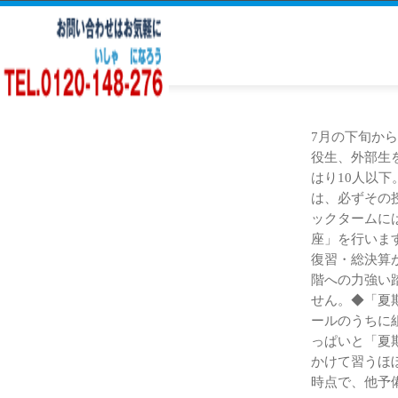
7月の下旬か
役生、外部生
はり10人以下
は、必ずその
ックタームに
座」を行いま
復習・総決算
階への力強い
せん。◆「夏
ールのうちに
っぱいと「夏
かけて習うほ
時点で、他予