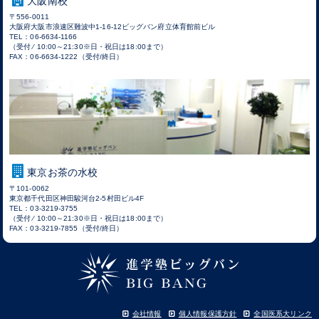
大阪南校
〒556-0011
大阪府大阪市浪速区難波中1-16-12ビッグバン府立体育館前ビル
TEL：06-6634-1166
（受付 ⁄ 10:00～21:30※日・祝日は18:00まで）
FAX：06-6634-1222（受付/終日）
東京お茶の水校
〒101-0062
東京都千代田区神田駿河台2-5村田ビル4F
TEL：03-3219-3755
（受付 ⁄ 10:00～21:30※日・祝日は18:00まで）
FAX：03-3219-7855（受付/終日）
会社情報
個人情報保護方針
全国医系大リンク