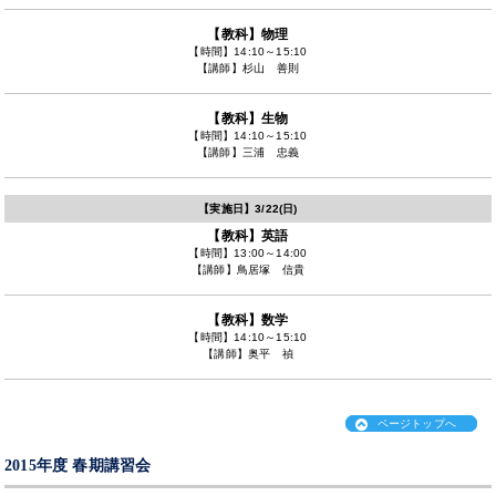
【教科】
物理
【時間】
14:10～15:10
【講師】
杉山 善則
【教科】
生物
【時間】
14:10～15:10
【講師】
三浦 忠義
【実施日】
3/22(日)
【教科】
英語
【時間】
13:00～14:00
【講師】
鳥居塚 信貴
【教科】
数学
【時間】
14:10～15:10
【講師】
奥平 禎
ページトップへ
2015年度 春期講習会