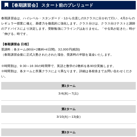
【春期講習会】 スタート前のプレリュード
春期講習会は、ハイレベル・スタンダード・1から出直しの3クラスに分かれて行い、4月からの
レギュラー授業に備え、基礎力を徹底的に強化します。クラス分けは、クラス分けテストと講師
のアドバイスにより決定します。受験勉強にフライングはありません。「やる気が起きた」時が
「伸びる」時です。
【春期講習会 日程】
受講料：各ターム(90分×2教科×4日間)、32,000円(税別)
（春期講習会後に正式入塾されたされた場合、受講料の半額を返金いたします。
※時間割は、9:30～16:30の時間帯で、英語と数学の2教科を各90分実施します。
※時間割は、各タームと所属クラスにより異なります。詳細は各校舎までお問い合わせくださ
い。
第1ターム
3/4(水)～7(土)
第2ターム
3/10(火)～13(金)
第3ターム