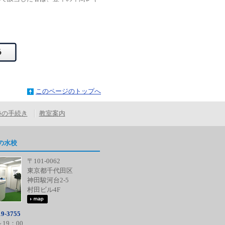
このページのトップへ
塾の手続き
教室案内
の水校
〒101-0062
東京都千代田区
神田駿河台2-5
村田ビル4F
9-3755
～19：00