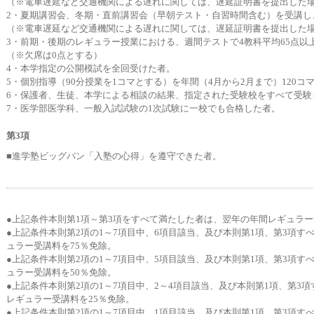
（※電車遅延など交通機関による遅れに関しては、遅延証明書を提出した
2・夏期講習会、冬期・直前講習会（早朝テスト・自習時間含む）を受講し
（※電車遅延など交通機関による遅れに関しては、遅延証明書を提出した
3・前期・後期のレギュラー授業における、週間テストで4教科平均65点以
（※欠席は0点とする）
4・本学指定の公開模試を全回受けた者。
5・個別指導（90分授業を1コマとする）を年間（4月から2月まで）120コ
6・保護者、生徒、本学による相談の結果、指定された受験校をすべて受験
7・医学部医学科、一般入試試験の1次試験に一校でも合格した者。
第3項
■進学塾ビッグバン「入塾の心得」を遵守できた者。
●上記条件本則第1項～第3項をすべて満たした者は、翌年の年間レギュラー
●上記条件本則第2項の1～7項目中、6項目該当、及び本則第1項、第3項
ュラー受講料を75％免除。
●上記条件本則第2項の1～7項目中、5項目該当、及び本則第1項、第3項
ュラー受講料を50％免除。
●上記条件本則第2項の1～7項目中、2～4項目該当、及び本則第1項、第3
レギュラー受講料を25％免除。
●上記条件本則第2項の1～7項目中、1項目該当、及び本則第1項、第3項