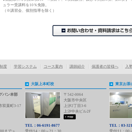
ュラー受講料を10％免除。
（※講習会、個別指導を除く）
制度
学習システム
コース案内
講師紹介
保護者の皆様へ
入
大阪上本町校
東京お茶
グバン本部
〒542-0064
大阪市中央区
双葉町3-17
上汐2丁目3-6
上汐中央ビル2F
TEL：06-6191-8677
TEL：03-321
:00まで＞
受付⁄14：00～21：30
受付⁄11：00