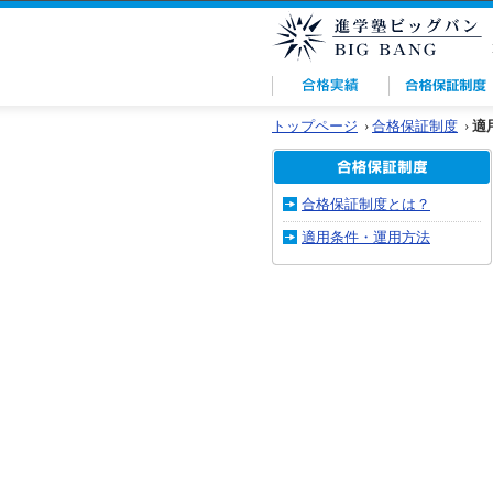
トップページ
›
合格保証制度
›
適
合格保証制度とは？
適用条件・運用方法