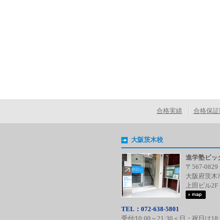
合格実績
合格保証
大阪茨木校
進学塾ビッ
〒567-0829
大阪府茨木市
上田ビル2F
TEL：072-638-5801
受付⁄10:00～21:30＜日・祝日は18