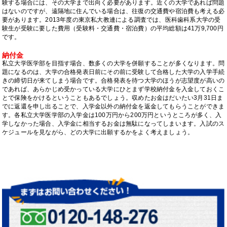
験する場合には、その大学まで出向く必要があります。近くの大学であれば問題
はないのですが、遠隔地に住んでいる場合は、往復の交通費や宿泊費も考える必
要があります。2013年度の東京私大教連による調査では、医科歯科系大学の受
験生が受験に要した費用（受験料・交通費・宿泊費）の平均総額は41万9,700円
です。
納付金
私立大学医学部を目指す場合、数多くの大学を併願することが多くなります。問
題になるのは、大学の合格発表日前にその前に受験して合格した大学の入学手続
きの締切日が来てしまう場合です。合格発表を待つ大学のほうが志望度が高いの
であれば、あらかじめ受かっている大学にひとまず学校納付金を入金しておくこ
とで保険をかけるということもあるでしょう。収めたお金はだいたい3月31日ま
でに返還を申し出ることで、入学金以外の納付金を返金してもらうことができま
す。各私立大学医学部の入学金は100万円から200万円というところが多く、入
学しなかった場合、入学金に相当するお金は無駄になってしまいます。入試のス
ケジュールを見ながら、どの大学に出願するかをよく考えましょう。