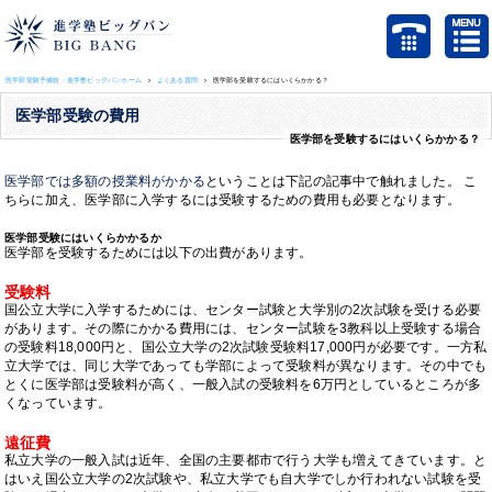
医学部受験予備校・進学塾ビッグバンホーム
よくある質問
医学部を受験するにはいくらかかる？
医学部受験の費用
医学部を受験するにはいくらかかる？
医学部では多額の授業料がかかる
ということは下記の記事中で触れました。 こ
ちらに加え、医学部に入学するには受験するための費用も必要となります。
医学部受験にはいくらかかるか
医学部を受験するためには以下の出費があります。
受験料
国公立大学に入学するためには、センター試験と大学別の2次試験を受ける必要
があります。その際にかかる費用には、センター試験を3教科以上受験する場合
の受験料18,000円と、国公立大学の2次試験受験料17,000円が必要です。一方私
立大学では、同じ大学であっても学部によって受験料が異なります。その中でも
とくに医学部は受験料が高く、一般入試の受験料を6万円としているところが多
くなっています。
遠征費
私立大学の一般入試は近年、全国の主要都市で行う大学も増えてきています。と
はいえ国公立大学の2次試験や、私立大学でも自大学でしか行われない試験を受