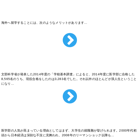
医学は海外でも学べる？
海外へ留学することには、次のようなメリットがあります…
医学部にはどれくらいの浪人生が入学するの？
文部科学省が発表した2014年度の「学校基本調査」によると、2014年度に医学部に合格した
8,565名のうち、現役合格をしたのは3,283名でした。それ以外のほとんどが浪人生ということ
になり…
医学部が人気の理由って？
医学部の人気が高まっている理由としてはまず、大学生の就職難が挙げられます。2000年代初
頭から日本経済は深刻な不況に見舞われ、2008年のリーマンショック以降も…