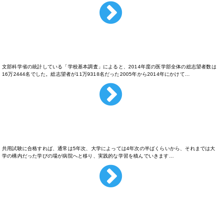
医学部はどのくらい人気なの？
文部科学省の統計している「学校基本調査」によると、2014年度の医学部全体の総志望者数は
16万2444名でした。総志望者が11万9318名だった2005年から2014年にかけて…
医学部での病院実習は何をするの？
共用試験に合格すれば、通常は5年次、大学によっては4年次の半ばくらいから、それまでは大
学の構内だった学びの場が病院へと移り、実践的な学習を積んでいきます…
医学部ではどんなことを学ぶの？