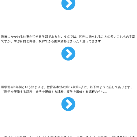
医学部と薬学部と歯学部ってどう違うの？
医療にかかわる仕事ができる学部であるという点では、同列に語られることの多いこれらの学部
ですが、学ぶ目的と内容、取得できる国家資格はまったく違ってきます…
どうして医学部は6年制なの？
医学部が6年制という決まりは、教育基本法の第87条第2項に、以下のように記してあります。
「医学を履修する課程、歯学を履修する課程、薬学を履修する課程のうち…
医学部にはどんな学科があるの？