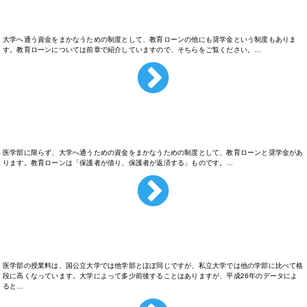
奨学金って何？
大学へ通う資金をまかなうための制度として、教育ローンの他にも奨学金という制度もありま
す。教育ローンについては前章で紹介していますので、そちらをご覧ください。…
教育ローンって何？
医学部に限らず、大学へ通うための資金をまかなうための制度として、教育ローンと奨学金があ
ります。教育ローンは「保護者が借り、保護者が返済する」ものです。…
医学部って授業料が高いの？
医学部の授業料は、国公立大学では他学部とほぼ同じですが、私立大学では他の学部に比べて格
段に高くなっています。大学によって多少前後することはありますが、平成26年のデータによ
ると…