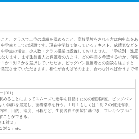
ること、クラスで上位の成績を収めること、高校受験をされる方は内申点をあ
、中学生としての課題です。現在中学校で使っているテキスト、成績表などを
。中学生の場合、少人数・クラス授業は設置しておりません。「学校別・進度
になります。まず生徒当人と保護者の方より、どの科目を希望するのか、何曜
対１か１対２かを選択していただき、ビッグバン担当者との面談を経ますと、
を選定させていただきます。相性が合えばそのまま、合わなければ合うまで何
。
ード01）
収めることによってスムーズな進学を目指すための個別講座。ビッグバン
よい講師を選定し、密着指導を行う。１対１もしくは１対２の個別指導。
内容、目的、進度、日程など、生徒各自の要望に基づき、フレキシブルに
すことができる。
別１対２」
１」etc.