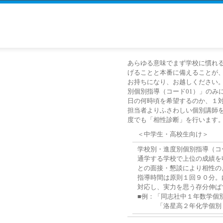
あらゆる意味でまず学校に慣れ
げることと本番に備えることが
お持ちになり、お越しください
別個別指導（コード01）」のみ
日の何時頃を希望するのか、１
担当者よりふさわしい個別講師
度でも「相性診断」を行います
＜中学生・高校生向け＞
学校別・進度別個別指導（コ
通学する学校で上位の成績を
との面接・懇談により相性の
指導時間は原則１回９０分。
対応し、実力を思う存分伸ば
■例：「同志社中１年数学個
「洛星高２年化学個別１対