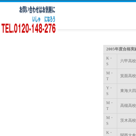
2005年度合格
K・
六甲高校
S
M・
箕面高校
T
Y・
東海大四
S
M・
高槻高校
T
M・
茨木高校
S
K・
関西大倉