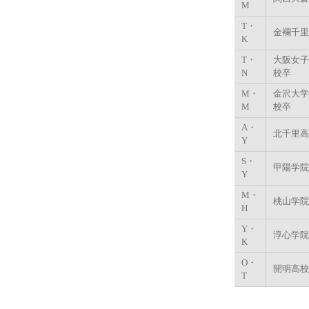
M
T・
金襴千里
K
T・
大阪女子
N
校卒
M・
金沢大学
M
校卒
A・
北千里高
Y
S・
甲陽学院
Y
M・
桃山学院
H
Y・
淳心学院
K
O・
開明高校
T