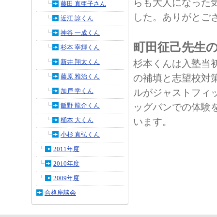
らも大人になった
藤田 真亜子さん
した。ありがとご
近江 諒くん
神谷 一成くん
町田征己先生
杉本 宰輝くん
杉本くんは入塾当
新井 翔太くん
の補填と志望校対
藤原 雅治くん
ルがジャストフィ
加戸 学くん
ッグバンでの体験
飯野 龍介くん
います。
桶本 大くん
小杉 真弘くん
2011年度
2010年度
2009年度
合格座談会