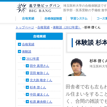
埼玉医科大学の合格体験談です
医学部・医系受験の予備校 進
トップページ
›
合格実績
›
体験談（2012年度）
›
杉本 啓くん
体験談 杉
合格実績
体験談
2012年度
杉本 啓く
田中 真理さん
埼玉医科大
宮田 敏弥くん
北大路 唯史くん
田舎者で右も左も
杉本 啓くん
ル住まいをするこ
中田 健太くん
く、合間の雑談で
松原 麻央樹くん